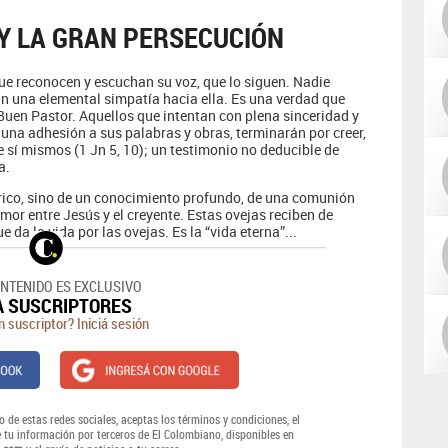
Y LA GRAN PERSECUCIÓN
ue reconocen y escuchan su voz, que lo siguen. Nadie
n una elemental simpatía hacia ella. Es una verdad que
Buen Pastor. Aquellos que intentan con plena sinceridad y
una adhesión a sus palabras y obras, terminarán por creer,
e sí mismos (1 Jn 5, 10); un testimonio no deducible de
a.
rico, sino de un conocimiento profundo, de una comunión
amor entre Jesús y el creyente. Estas ovejas reciben de
e da la vida por las ovejas. Es la “vida eterna”...
ONTENIDO ES EXCLUSIVO
A SUSCRIPTORES
n suscriptor? Iniciá sesión
o de estas redes sociales, aceptas los términos y condiciones, el
e tu información por terceros de El Colombiano, disponibles en