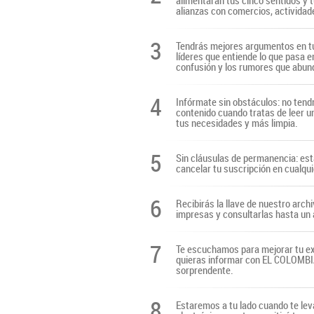
alimentarán tus cinco sentidos y t
alianzas con comercios, actividade
3
Tendrás mejores argumentos en tu
líderes que entiende lo que pasa e
confusión y los rumores que abun
4
Infórmate sin obstáculos: no tendr
contenido cuando tratas de leer u
tus necesidades y más limpia.
5
Sin cláusulas de permanencia: es
cancelar tu suscripción en cualq
6
Recibirás la llave de nuestro archi
impresas y consultarlas hasta un 
7
Te escuchamos para mejorar tu ex
quieras informar con EL COLOMBIAN
sorprendente.
8
Estaremos a tu lado cuando te lev