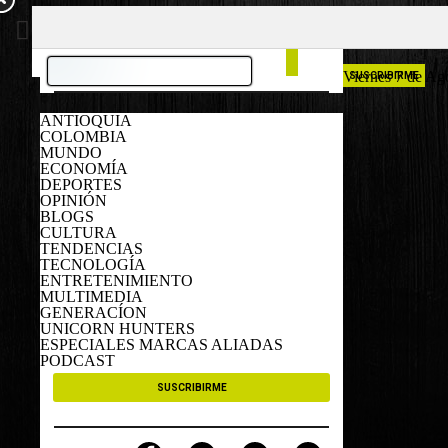
COLOMBIA
ESPAÑA
Viernes 7 de Ag
SUSCRIBIRME
ANTIOQUIA
COLOMBIA
MUNDO
ECONOMÍA
DEPORTES
OPINIÓN
BLOGS
CULTURA
TENDENCIAS
TECNOLOGÍA
ENTRETENIMIENTO
MULTIMEDIA
GENERACÍON
UNICORN HUNTERS
ESPECIALES MARCAS ALIADAS
PODCAST
SUSCRIBIRME