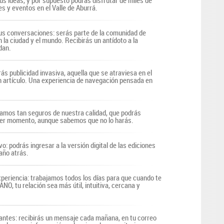
us ideas, y por supuesto podrás disfrutar de miles de
s y eventos en el Valle de Aburrá.
s conversaciones: serás parte de la comunidad de
n la ciudad y el mundo. Recibirás un antídoto a la
dan.
ás publicidad invasiva, aquella que se atraviesa en el
n artículo. Una experiencia de navegación pensada en
tamos tan seguros de nuestra calidad, que podrás
uier momento, aunque sabemos que no lo harás.
vo: podrás ingresar a la versión digital de las ediciones
año atrás.
periencia: trabajamos todos los días para que cuando te
O, tu relación sea más útil, intuitiva, cercana y
antes: recibirás un mensaje cada mañana, en tu correo