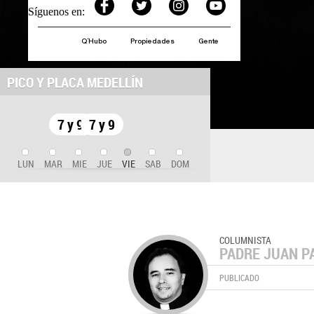
Síguenos en:
Q´Hubo
Propiedades
Gente
PICO Y PLACA MEDELLÍN
7 y 9
7 y 9
LUN
MAR
MIE
JUE
VIE
SAB
DOM
COLUMNISTA
PADRE JUAN P
PUBLICADO