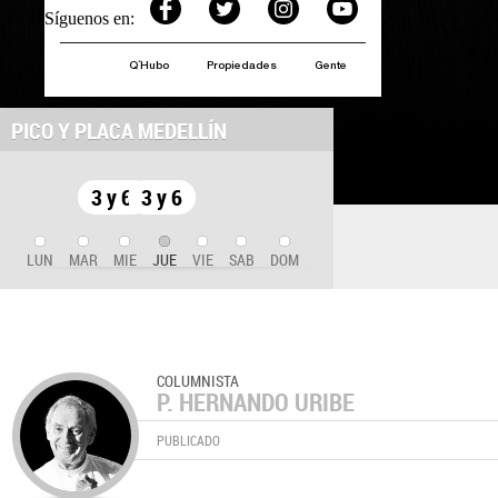
Síguenos en:
Q´Hubo
Propiedades
Gente
PICO Y PLACA MEDELLÍN
3 y 6
3 y 6
LUN
MAR
MIE
JUE
VIE
SAB
DOM
COLUMNISTA
P. HERNANDO URIBE
PUBLICADO