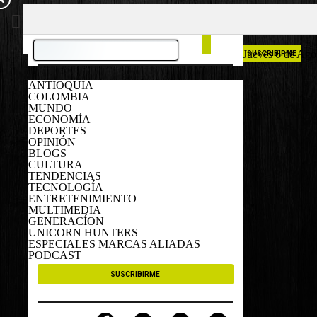
COLOMBIA
ESPAÑA
Jueves 6 de Ago
SUSCRIBIRME
ANTIOQUIA
COLOMBIA
MUNDO
ECONOMÍA
DEPORTES
OPINIÓN
BLOGS
CULTURA
TENDENCIAS
TECNOLOGÍA
ENTRETENIMIENTO
MULTIMEDIA
GENERACÍON
UNICORN HUNTERS
ESPECIALES MARCAS ALIADAS
PODCAST
SUSCRIBIRME