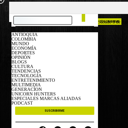
COLOMBIA
ESPAÑA
Sábado 8 de Ag
SUSCRIBIRME
ANTIOQUIA
COLOMBIA
MUNDO
ECONOMÍA
DEPORTES
OPINIÓN
BLOGS
CULTURA
TENDENCIAS
TECNOLOGÍA
ENTRETENIMIENTO
MULTIMEDIA
GENERACÍON
UNICORN HUNTERS
ESPECIALES MARCAS ALIADAS
PODCAST
SUSCRIBIRME