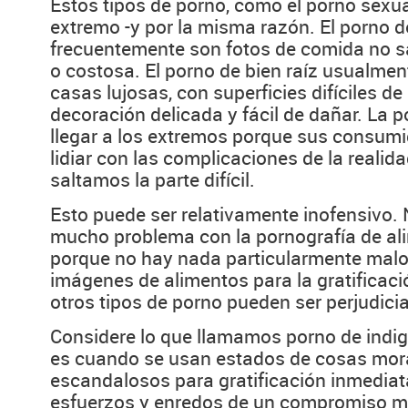
Estos tipos de porno, como el porno sexual
extremo -y por la misma razón. El porno 
frecuentemente son fotos de comida no s
o costosa. El porno de bien raíz usualme
casas lujosas, con superficies difíciles d
decoración delicada y fácil de dañar. La p
llegar a los extremos porque sus consumi
lidiar con las complicaciones de la realid
saltamos la parte difícil.
Esto puede ser relativamente inofensivo.
mucho problema con la pornografía de ali
porque no hay nada particularmente malo
imágenes de alimentos para la gratificaci
otros tipos de porno pueden ser perjudicia
Considere lo que llamamos porno de indig
es cuando se usan estados de cosas mo
escandalosos para gratificación inmediata
esfuerzos y enredos de un compromiso mo