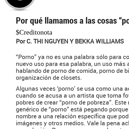
Por qué llamamos a las cosas “p
$Creditonota
Por C. THI NGUYEN Y BEKKA WILLIAMS
“Porno” ya no es una palabra sólo para c
nuevo uso para esa palabra, un uso más 
hablando de porno de comida, porno de bi
organización de closets.
Algunas veces ‘porno’ se usa como una 
cuando se acusa a un artista que toma fo
pobres de crear “porno de pobreza”. Este
genérico de “porno” está pegando porque e
nombre a una relación específica que po
imágenes y otros medios. Vale la pena acl