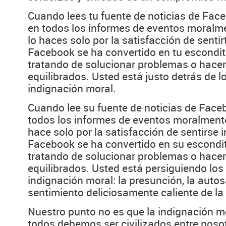
Cuando lees tu fuente de noticias de Fac
en todos los informes de eventos moralm
lo haces solo por la satisfacción de sentir
Facebook se ha convertido en tu escondit
tratando de solucionar problemas o hacer
equilibrados. Usted está justo detrás de l
indignación moral.
Cuando lee su fuente de noticias de Fac
todos los informes de eventos moralment
hace solo por la satisfacción de sentirse
Facebook se ha convertido en su escondi
tratando de solucionar problemas o hacer
equilibrados. Usted está persiguiendo los 
indignación moral: la presunción, la autos
sentimiento deliciosamente caliente de la 
Nuestro punto no es que la indignación m
todos debemos ser civilizados entre nosotr