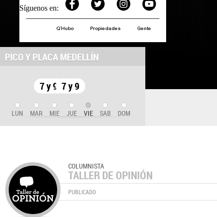
Síguenos en:
Q´Hubo
Propiedades
Gente
PICO Y PLACA MEDELLÍN
7 y 9
7 y 9
LUN
MAR
MIE
JUE
VIE
SAB
DOM
COLUMNISTA
TALLER DE OPINIÓN
PUBLICADO