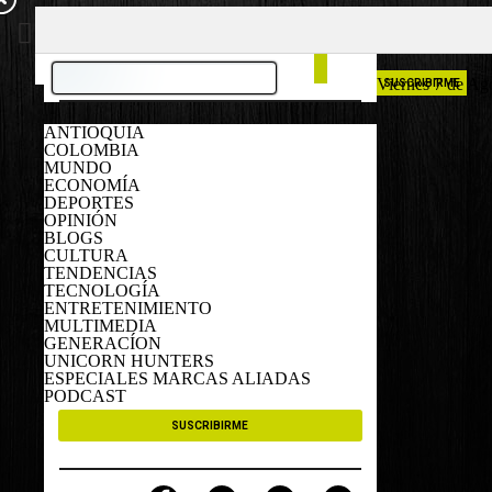
COLOMBIA
ESPAÑA
Viernes 7 de Ag
SUSCRIBIRME
ANTIOQUIA
COLOMBIA
MUNDO
ECONOMÍA
DEPORTES
OPINIÓN
BLOGS
CULTURA
TENDENCIAS
TECNOLOGÍA
ENTRETENIMIENTO
MULTIMEDIA
GENERACÍON
UNICORN HUNTERS
ESPECIALES MARCAS ALIADAS
PODCAST
SUSCRIBIRME