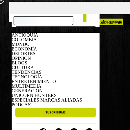
COLOMBIA
ESPAÑA
Sábado 8 de Ag
SUSCRIBIRME
ANTIOQUIA
COLOMBIA
MUNDO
ECONOMÍA
DEPORTES
OPINIÓN
BLOGS
CULTURA
TENDENCIAS
TECNOLOGÍA
ENTRETENIMIENTO
MULTIMEDIA
GENERACÍON
UNICORN HUNTERS
ESPECIALES MARCAS ALIADAS
PODCAST
SUSCRIBIRME