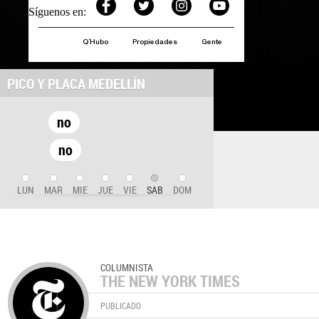
Síguenos en:
Q´Hubo
Propiedades
Gente
PICO Y PLACA MEDELLÍN
no
no
LUN
MAR
MIE
JUE
VIE
SAB
DOM
COLUMNISTA
THE NEW YORK TIMES
PUBLICADO