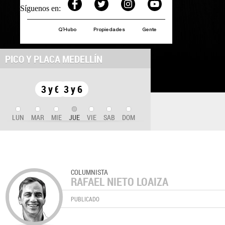
Síguenos en:
Q´Hubo
Propiedades
Gente
PICO Y PLACA MEDELLÍN
3 y 6
3 y 6
LUN
MAR
MIE
JUE
VIE
SAB
DOM
COLUMNISTA
RAFAEL NIETO LOAIZA
PUBLICADO