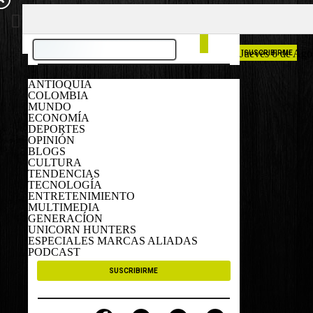
COLOMBIA
ESPAÑA
Jueves 6 de Ago
SUSCRIBIRME
ANTIOQUIA
COLOMBIA
MUNDO
ECONOMÍA
DEPORTES
OPINIÓN
BLOGS
CULTURA
TENDENCIAS
TECNOLOGÍA
ENTRETENIMIENTO
MULTIMEDIA
GENERACÍON
UNICORN HUNTERS
ESPECIALES MARCAS ALIADAS
PODCAST
SUSCRIBIRME