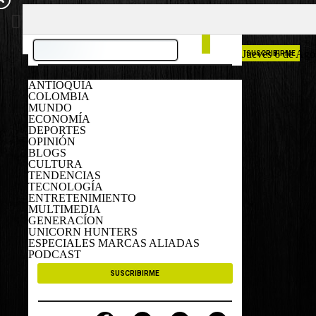
COLOMBIA
ESPAÑA
Jueves 6 de Ago
SUSCRIBIRME
ANTIOQUIA
COLOMBIA
MUNDO
ECONOMÍA
DEPORTES
OPINIÓN
BLOGS
CULTURA
TENDENCIAS
TECNOLOGÍA
ENTRETENIMIENTO
MULTIMEDIA
GENERACÍON
UNICORN HUNTERS
ESPECIALES MARCAS ALIADAS
PODCAST
SUSCRIBIRME