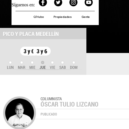
Síguenos en:
Q´Hubo
Propiedades
Gente
PICO Y PLACA MEDELLÍN
3 y 6
3 y 6
LUN
MAR
MIE
JUE
VIE
SAB
DOM
COLUMNISTA
ÓSCAR TULIO LIZCANO
PUBLICADO