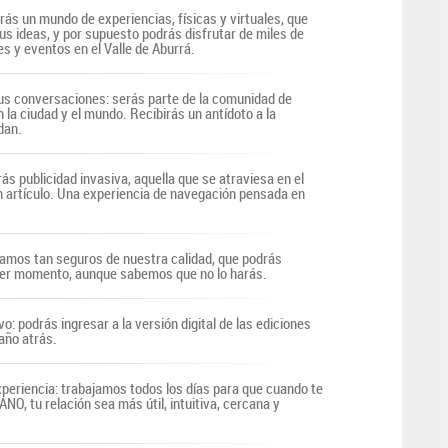
irás un mundo de experiencias, físicas y virtuales, que
us ideas, y por supuesto podrás disfrutar de miles de
s y eventos en el Valle de Aburrá.
s conversaciones: serás parte de la comunidad de
n la ciudad y el mundo. Recibirás un antídoto a la
dan.
ás publicidad invasiva, aquella que se atraviesa en el
n artículo. Una experiencia de navegación pensada en
tamos tan seguros de nuestra calidad, que podrás
uier momento, aunque sabemos que no lo harás.
vo: podrás ingresar a la versión digital de las ediciones
año atrás.
periencia: trabajamos todos los días para que cuando te
O, tu relación sea más útil, intuitiva, cercana y