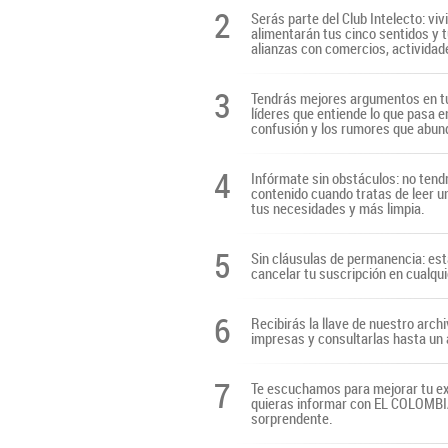
2
Serás parte del Club Intelecto: viv
alimentarán tus cinco sentidos y t
alianzas con comercios, actividade
3
Tendrás mejores argumentos en tu
líderes que entiende lo que pasa e
confusión y los rumores que abun
4
Infórmate sin obstáculos: no tendr
contenido cuando tratas de leer u
tus necesidades y más limpia.
5
Sin cláusulas de permanencia: es
cancelar tu suscripción en cualq
6
Recibirás la llave de nuestro archi
impresas y consultarlas hasta un 
7
Te escuchamos para mejorar tu ex
quieras informar con EL COLOMBIAN
sorprendente.