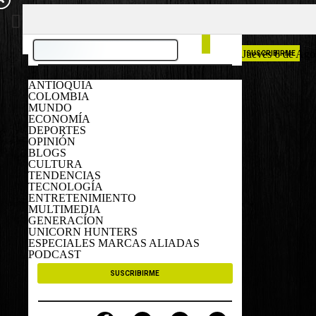
COLOMBIA
ESPAÑA
Jueves 6 de Ago
SUSCRIBIRME
ANTIOQUIA
COLOMBIA
MUNDO
ECONOMÍA
DEPORTES
OPINIÓN
BLOGS
CULTURA
TENDENCIAS
TECNOLOGÍA
ENTRETENIMIENTO
MULTIMEDIA
GENERACÍON
UNICORN HUNTERS
ESPECIALES MARCAS ALIADAS
PODCAST
SUSCRIBIRME