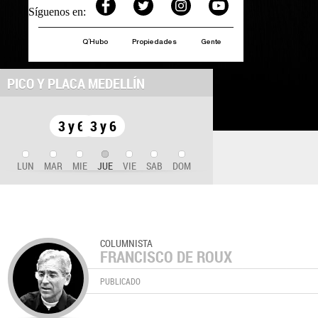
Síguenos en:
Q´Hubo
Propiedades
Gente
PICO Y PLACA MEDELLÍN
3 y 6
3 y 6
LUN
MAR
MIE
JUE
VIE
SAB
DOM
COLUMNISTA
FRANCISCO DE ROUX
PUBLICADO