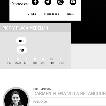
Síguenos en:
Q´Hubo
Propiedades
Gente
PICO Y PLACA MEDELLÍN
no
no
LUN
MAR
MIE
JUE
VIE
SAB
DOM
COLUMNISTA
CARMEN ELENA VILLA BETANCOUR
PUBLICADO