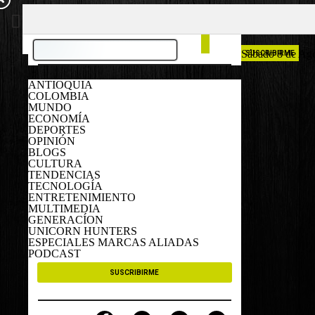
COLOMBIA
ESPAÑA
Sábado 8 de Ag
SUSCRIBIRME
ANTIOQUIA
COLOMBIA
MUNDO
ECONOMÍA
DEPORTES
OPINIÓN
BLOGS
CULTURA
TENDENCIAS
TECNOLOGÍA
ENTRETENIMIENTO
MULTIMEDIA
GENERACÍON
UNICORN HUNTERS
ESPECIALES MARCAS ALIADAS
PODCAST
SUSCRIBIRME