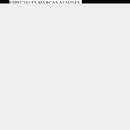
ESPECIALES MARCAS ALIADAS
PODCAST
Copyright EL COLOMBIANO ©2022
Powered by