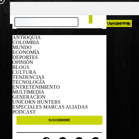
COLOMBIA
ESPAÑA
Viernes 7 de Ag
SUSCRIBIRME
ANTIOQUIA
COLOMBIA
MUNDO
ECONOMÍA
DEPORTES
OPINIÓN
BLOGS
CULTURA
TENDENCIAS
TECNOLOGÍA
ENTRETENIMIENTO
MULTIMEDIA
GENERACÍON
UNICORN HUNTERS
ESPECIALES MARCAS ALIADAS
PODCAST
SUSCRIBIRME