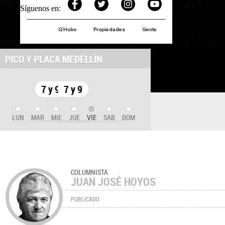
Síguenos en:
Q´Hubo
Propiedades
Gente
PICO Y PLACA MEDELLÍN
7 y 9
7 y 9
LUN
MAR
MIE
JUE
VIE
SAB
DOM
COLUMNISTA
JUAN JOSÉ HOYOS
PUBLICADO