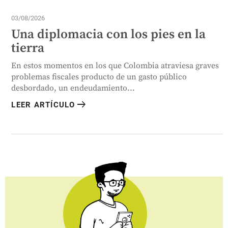
03/08/2026
Una diplomacia con los pies en la
tierra
En estos momentos en los que Colombia atraviesa graves
problemas fiscales producto de un gasto público
desbordado, un endeudamiento...
arrow_right_alt
LEER ARTÍCULO