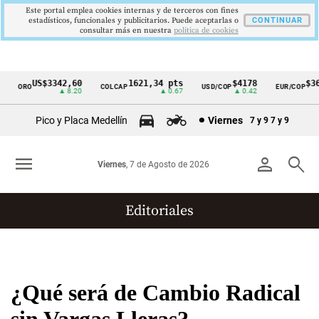
Este portal emplea cookies internas y de terceros con fines
estadísticos, funcionales y publicitarios. Puede aceptarlas o
CONTINUAR
consultar más en nuestra
politica de cookies
US$3342,60
1621,34 pts
$4178
$367
ORO
COLCAP
USD/COP
EUR/COP
Cintillo
▲ 8.20
▲ 0.67
▲ 0.42
de
Pico y Placa Medellín
Viernes
7 y 9
7 y 9
indicadores
económicos
menu
person
search
Viernes
, 7 de Agosto de 2026
Colombia
Editoriales
¿Qué será de Cambio Radical
sin Vargas Lleras?