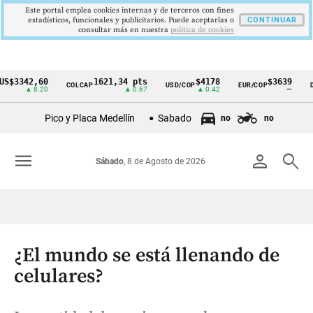
Este portal emplea cookies internas y de terceros con fines
estadísticos, funcionales y publicitarios. Puede aceptarlas o
CONTINUAR
consultar más en nuestra
politica de cookies
342,60
1621,34 pts
$4178
$3639
COLCAP
USD/COP
EUR/COP
DESEM
Cintillo
▲ 8.20
▲ 0.67
▲ 0.42
—
de
Pico y Placa Medellín
Sabado
no
no
indicadores
económicos
menu
person
search
Sábado
, 8 de Agosto de 2026
Colombia
¿El mundo se está llenando de
celulares?