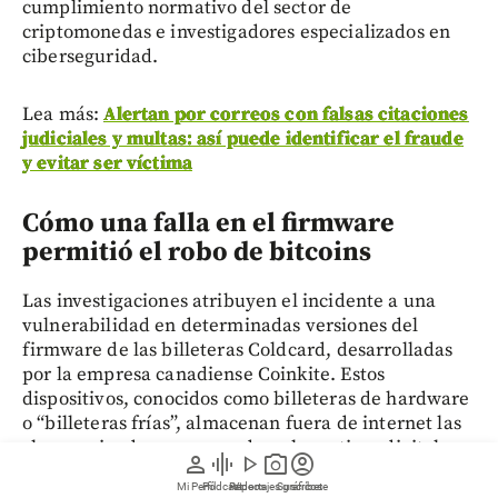
cumplimiento normativo del sector de
criptomonedas e investigadores especializados en
ciberseguridad.
Lea más:
Alertan por correos con falsas citaciones
judiciales y multas: así puede identificar el fraude
y evitar ser víctima
Cómo una falla en el firmware
permitió el robo de bitcoins
Las investigaciones atribuyen el incidente a una
vulnerabilidad en determinadas versiones del
firmware de las billeteras Coldcard, desarrolladas
por la empresa canadiense Coinkite. Estos
dispositivos, conocidos como billeteras de hardware
o “billeteras frías”, almacenan fuera de internet las
claves privadas para acceder a los activos digitales.
person
graphic_eq
play_arrow
photo_camera
account_circle
Mi Perfil
Pódcast
Reportajes gráficos
Videos
Suscríbete