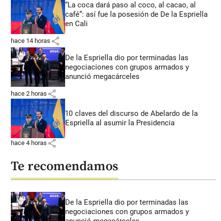
“La coca dará paso al coco, al cacao, al
café”: así fue la posesión de De la Espriella
en Cali
share
hace 14 horas
De la Espriella dio por terminadas las
negociaciones con grupos armados y
anunció megacárceles
share
hace 2 horas
10 claves del discurso de Abelardo de la
Espriella al asumir la Presidencia
share
hace 4 horas
Te recomendamos
De la Espriella dio por terminadas las
negociaciones con grupos armados y
anunció megacárceles