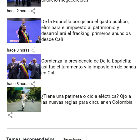
share
hace 2 horas
De la Espriella congelará el gasto público,
eliminará el impuesto al patrimonio y
desarrollará el fracking: primeros anuncios
desde Cali
share
hace 3 horas
Comienza la presidencia de De la Espriella:
así fue el juramento y la imposición de banda
en Cali
share
hace 8 horas
¿Tiene una patineta o cicla eléctrica? Ojo a
las nuevas reglas para circular en Colombia
share
Temas recomendados
Tecnología