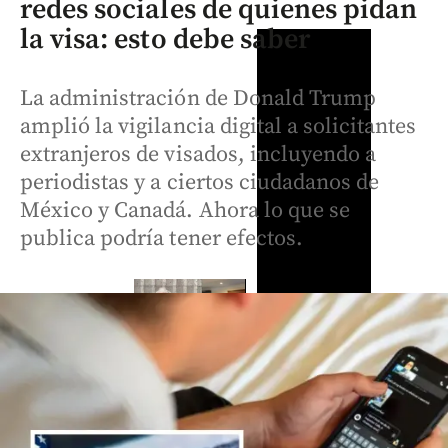
redes sociales de quienes pidan
la visa: esto debe saber
La administración de Donald Trump
amplió la vigilancia digital a solicitantes
extranjeros de visados, incluyendo a
periodistas y a ciertos ciudadanos de
México y Canadá. Ahora lo que se
publica podría tener efectos.
Colombia
Colombia
Así será la
Expresidente
Videos
inédita
Uribe llegó a
Las mujeres
posesión
Cali para