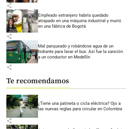
share
Empleado extranjero habría quedado
atrapado en una máquina industrial y murió
en una fábrica de Bogotá
share
Mal parqueado y robándose agua de un
hidrante para lavar el bus: Así fue la sanción
a un conductor en Medellín
share
Te recomendamos
¿Tiene una patineta o cicla eléctrica? Ojo a
las nuevas reglas para circular en Colombia
share