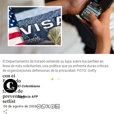
share
Música
Beéle
llega al
Davi
Arena de
Sabaneta
El Departamento de Estado extiende su lupa sobre los perfiles en
el 28 de
línea de más solicitantes, una política que ya enfrenta duras críticas
noviembre
de organizaciones defensoras de la privacidad. FOTO: Getty
con el
Borondo
1
2
Tour:
El Colombiano
fechas de
preventa y
Agencia AFP
setlist
06 de agosto de 2026
share