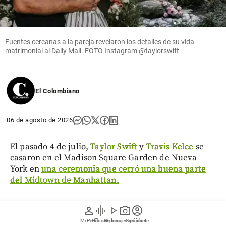
Fuentes cercanas a la pareja revelaron los detalles de su vida
matrimonial al Daily Mail. FOTO Instagram @taylorswift
El Colombiano
06 de agosto de 2026
El pasado 4 de julio,
Taylor Swift
y
Travis Kelce
se
casaron en el Madison Square Garden de Nueva
York en
una ceremonia que cerró una buena parte
del Midtown de Manhattan.
Paul McCartney, Stevie Nicks y Tim McGraw
person
graphic_eq
play_arrow
photo_camera
account_circle
cantaron en la recepción.
Travis interpretó una
Mi Perfil
Pódcast
Reportajes gráficos
Videos
Suscríbete