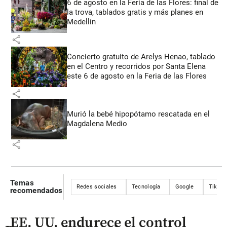
6 de agosto en la Feria de las Flores: final de
la trova, tablados gratis y más planes en
Medellín
share
Concierto gratuito de Arelys Henao, tablado
en el Centro y recorridos por Santa Elena
este 6 de agosto en la Feria de las Flores
share
Murió la bebé hipopótamo rescatada en el
Magdalena Medio
share
Temas
Redes sociales
Tecnología
Google
TikTok
recomendados
EE. UU. endurece el control