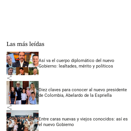
Las más leídas
Así va el cuerpo diplomático del nuevo
Gobierno: lealtades, mérito y políticos
share
Diez claves para conocer al nuevo presidente
de Colombia, Abelardo de la Espriella
share
Entre caras nuevas y viejos conocidos: así es
el nuevo Gobierno