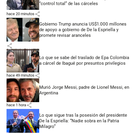
“control total” de las cárceles
share
hace 20 minutos
Gobierno Trump anuncia US$1.000 millones
de apoyo a gobierno de De la Espriella y
promete revisar aranceles
share
Lo que se sabe del traslado de Epa Colombia
a cárcel de Ibagué por presuntos privilegios
share
hace 49 minutos
Murió Jorge Messi, padre de Lionel Messi, en
Argentina
share
hace 1 hora
Lo que sigue tras la posesión del presidente
De la Espriella: “Nadie sobra en la Patria
Milagro”