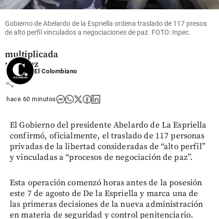
con IA: 80%
de atención
automatizada
Gobierno de Abelardo de la Espriella ordena traslado de 117 presos
de alto perfil vinculados a negociaciones de paz. FOTO: Inpec.
y cartera de
crédito
multiplicada
por diez
El Colombiano
share
hace 60 minutos
El Gobierno del presidente Abelardo de La Espriella
confirmó, oficialmente, el traslado de 117 personas
privadas de la libertad consideradas de “alto perfil”
y vinculadas a “procesos de negociación de paz”.
Esta operación comenzó horas antes de la posesión
este 7 de agosto de De la Espriella y marca una de
las primeras decisiones de la nueva administración
en materia de seguridad y control penitenciario.