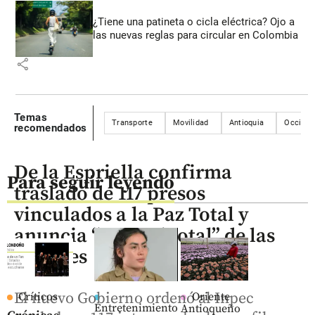
¿Tiene una patineta o cicla eléctrica? Ojo a
las nuevas reglas para circular en Colombia
share
Temas
Transporte
Movilidad
Antioquia
Occiden
recomendados
De la Espriella confirma
Para seguir leyendo
traslado de 117 presos
vinculados a la Paz Total y
anuncia “control total” de las
cárceles
El nuevo Gobierno ordenó al Inpec
Críticos
Oriente
Entretenimiento
Antioqueño