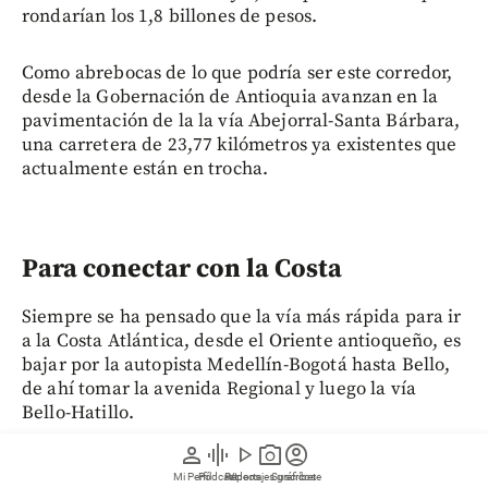
rondarían los 1,8 billones de pesos.
Como abrebocas de lo que podría ser este corredor,
desde la Gobernación de Antioquia avanzan en la
pavimentación de la la vía Abejorral-Santa Bárbara,
una carretera de 23,77 kilómetros ya existentes que
actualmente están en trocha.
Para conectar con la Costa
Siempre se ha pensado que la vía más rápida para ir
a la Costa Atlántica, desde el Oriente antioqueño, es
bajar por la autopista Medellín-Bogotá hasta Bello,
de ahí tomar la avenida Regional y luego la vía
Bello-Hatillo.
person
graphic_eq
play_arrow
photo_camera
account_circle
Pero la idea es que este recorrido sea cosa del
Mi Perfil
Pódcast
Reportajes gráficos
Videos
Suscríbete