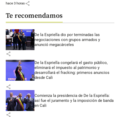
share
hace 3 horas
Te recomendamos
De la Espriella dio por terminadas las
negociaciones con grupos armados y
anunció megacárceles
share
De la Espriella congelará el gasto público,
eliminará el impuesto al patrimonio y
desarrollará el fracking: primeros anuncios
desde Cali
share
Comienza la presidencia de De la Espriella:
así fue el juramento y la imposición de banda
en Cali
share