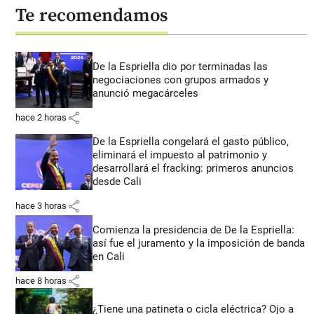
Te recomendamos
De la Espriella dio por terminadas las
negociaciones con grupos armados y
anunció megacárceles
share
hace 2 horas
De la Espriella congelará el gasto público,
eliminará el impuesto al patrimonio y
desarrollará el fracking: primeros anuncios
desde Cali
share
hace 3 horas
Comienza la presidencia de De la Espriella:
así fue el juramento y la imposición de banda
en Cali
share
hace 8 horas
¿Tiene una patineta o cicla eléctrica? Ojo a