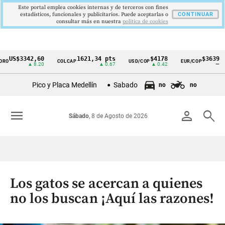
Este portal emplea cookies internas y de terceros con fines
estadísticos, funcionales y publicitarios. Puede aceptarlas o
CONTINUAR
consultar más en nuestra
politica de cookies
US$3342,60
1621,34 pts
$4178
$3639
O
COLCAP
USD/COP
EUR/COP
Cintillo
▲ 8.20
▲ 0.67
▲ 0.42
—
de
Pico y Placa Medellín
Sabado
no
no
indicadores
económicos
menu
person
search
Sábado
, 8 de Agosto de 2026
Colombia
Los gatos se acercan a quienes
no los buscan ¡Aquí las razones!