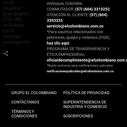
es el
Antioquia, Colombia.
negocio
CONMUTADOR:
(57) (604) 3315252
que mueve
ATENCIÓN AL CLIENTE:
(57) (604)
US$ 380
3393333
millones
servicio@elcolombiano.com.co
en el
*Para asuntos relacionados con
Oriente
peticiones, quejas y reclamos (PQR),
antioqueño
haz clic aquí
PROGRAMA DE TRANSPARENCIA Y
share
ÉTICA EMPRESARIAL:
oficialdecumplimiento@elcolombiano.com.
*Buzón exclusivo para notificaciones judiciales:
notificacionesjudiciales@elcolombiano.com.co
GRUPO EL COLOMBIANO
POLÍTICA DE PRIVACIDAD
CONTÁCTANOS
SUPERINTENDENCIA DE
INDUSTRIA Y COMERCIO
TÉRMINOS Y
CONDICIONES
SUSCRIPCIONES