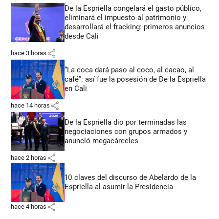
De la Espriella congelará el gasto público,
eliminará el impuesto al patrimonio y
desarrollará el fracking: primeros anuncios
desde Cali
share
hace 3 horas
“La coca dará paso al coco, al cacao, al
café”: así fue la posesión de De la Espriella
en Cali
share
hace 14 horas
De la Espriella dio por terminadas las
negociaciones con grupos armados y
anunció megacárceles
share
hace 2 horas
10 claves del discurso de Abelardo de la
Espriella al asumir la Presidencia
share
hace 4 horas