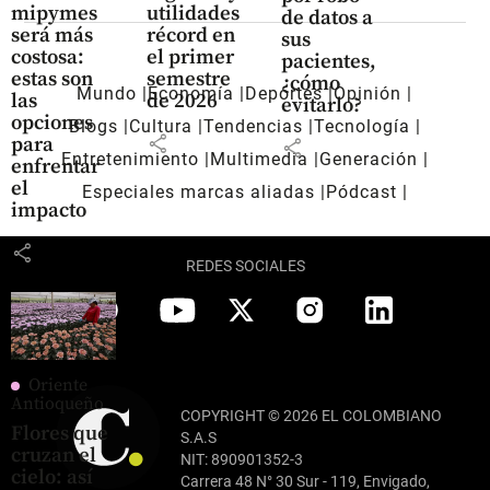
mipymes
utilidades
de datos a
será más
récord en
sus
costosa:
el primer
pacientes,
estas son
semestre
¿cómo
Mundo
Economía
Deportes
Opinión
las
de 2026
evitarlo?
opciones
Blogs
Cultura
Tendencias
Tecnología
share
para
share
Entretenimiento
Multimedia
Generación
enfrentar
el
Especiales marcas aliadas
Pódcast
impacto
share
REDES SOCIALES
Oriente
Antioqueño
COPYRIGHT © 2026 EL COLOMBIANO
Flores que
S.A.S
cruzan el
NIT: 890901352-3
cielo: así
Carrera 48 N° 30 Sur - 119, Envigado,