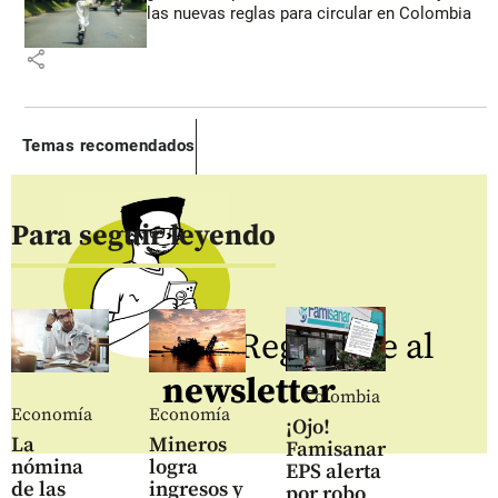
las nuevas reglas para circular en Colombia
share
Temas recomendados
Para seguir leyendo
Regístrate al
newsletter
Colombia
Economía
Economía
¡Ojo!
La
Mineros
Famisanar
nómina
logra
EPS alerta
de las
ingresos y
por robo