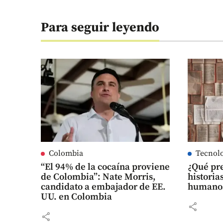
Para seguir leyendo
Colombia
Tecnol
“El 94% de la cocaína proviene
¿Qué pre
de Colombia”: Nate Morris,
historia
candidato a embajador de EE.
humanos
UU. en Colombia
share
share