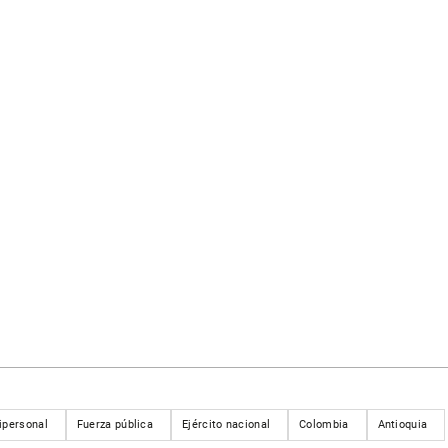
ipersonal
Fuerza pública
Ejército nacional
Colombia
Antioquia