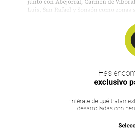
junto con Abejorral, Carmen de Vibora
Luis, San Rafael y Sonsón como zonas s
Has encont
exclusivo p
Entérate de qué tratan 
desarrolladas con per
Selecc