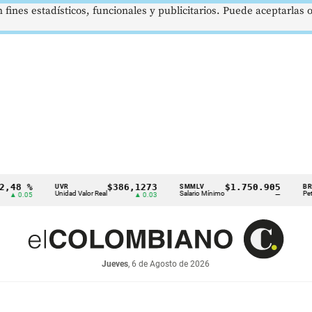
 fines estadísticos, funcionales y publicitarios. Puede aceptarlas
 %
$386,1273
$1.750.905
U
UVR
SMMLV
BRENT
Unidad Valor Real
Salario Mínimo
Petróleo
.05
▲ 0.03
—
Jueves
, 6 de Agosto de 2026