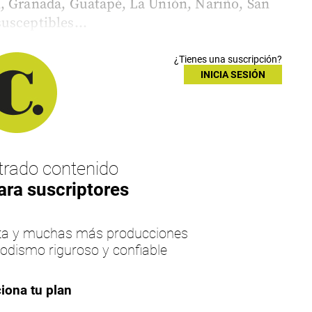
l, Granada, Guatapé, La Unión, Nariño, San
usceptibles...
¿Tienes una suscripción?
INICIA SESIÓN
rado contenido
ara suscriptores
esta y muchas más producciones
iodismo riguroso y confiable
iona tu plan