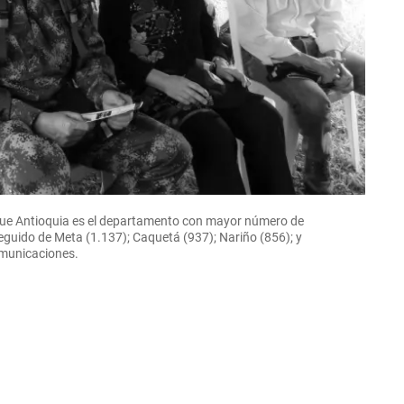
que Antioquia es el departamento con mayor número de
eguido de Meta (1.137); Caquetá (937); Nariño (856); y
municaciones.