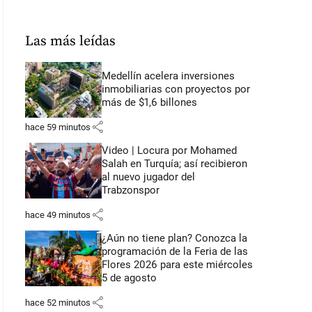
Las más leídas
Medellín acelera inversiones
inmobiliarias con proyectos por
más de $1,6 billones
share
hace 59 minutos
Video | Locura por Mohamed
Salah en Turquía; así recibieron
al nuevo jugador del
Trabzonspor
share
hace 49 minutos
¿Aún no tiene plan? Conozca la
programación de la Feria de las
Flores 2026 para este miércoles
5 de agosto
share
hace 52 minutos