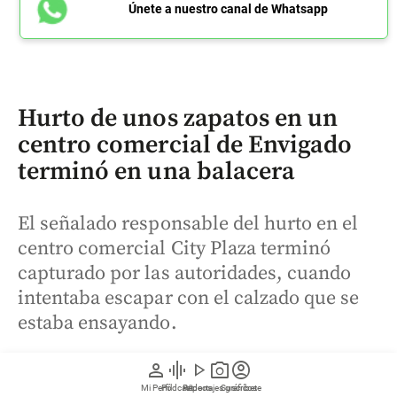
Únete a nuestro canal de Whatsapp
Hurto de unos zapatos en un
centro comercial de Envigado
terminó en una balacera
El señalado responsable del hurto en el
centro comercial City Plaza terminó
capturado por las autoridades, cuando
intentaba escapar con el calzado que se
estaba ensayando.
person
graphic_eq
play_arrow
photo_camera
account_circle
Mi Perfil
Pódcast
Reportajes gráficos
Videos
Suscríbete