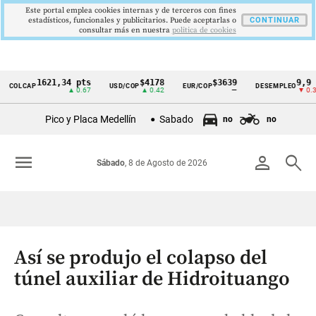
Este portal emplea cookies internas y de terceros con fines
estadísticos, funcionales y publicitarios. Puede aceptarlas o
CONTINUAR
consultar más en nuestra
politica de cookies
1621,34 pts
$4178
$3639
9,9 %
LCAP
USD/COP
EUR/COP
DESEMPLEO
Cintillo
▲ 0.67
▲ 0.42
—
▼ 0.30
de
Pico y Placa Medellín
Sabado
no
no
indicadores
económicos
menu
person
search
Sábado
, 8 de Agosto de 2026
Colombia
Así se produjo el colapso del
túnel auxiliar de Hidroituango