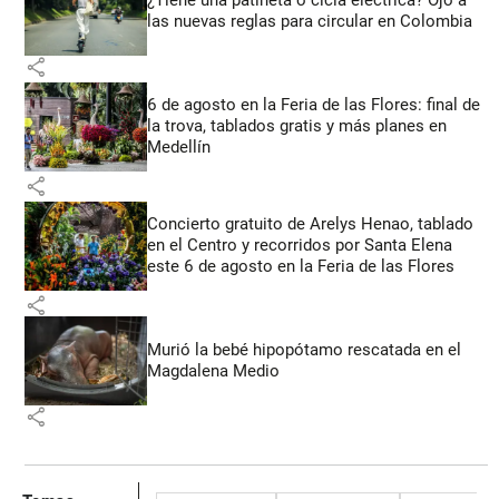
¿Tiene una patineta o cicla eléctrica? Ojo a
las nuevas reglas para circular en Colombia
share
6 de agosto en la Feria de las Flores: final de
la trova, tablados gratis y más planes en
Medellín
share
Concierto gratuito de Arelys Henao, tablado
en el Centro y recorridos por Santa Elena
este 6 de agosto en la Feria de las Flores
share
Murió la bebé hipopótamo rescatada en el
Magdalena Medio
share