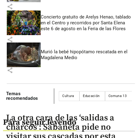
share
Concierto gratuito de Arelys Henao, tablado
en el Centro y recorridos por Santa Elena
este 6 de agosto en la Feria de las Flores
share
Murió la bebé hipopótamo rescatada en el
Magdalena Medio
share
Temas
Cultura
Educación
Comuna 13
recomendados
La otra cara de las ‘salidas a
Para seguir leyendo
charcos’: Sabaneta pide no
visitar sus cascadas por esta