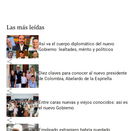
Las más leídas
Así va el cuerpo diplomático del nuevo
Gobierno: lealtades, mérito y políticos
share
Diez claves para conocer al nuevo presidente
de Colombia, Abelardo de la Espriella
share
Entre caras nuevas y viejos conocidos: así es
el nuevo Gobierno
share
Empleado extranjero habría quedado