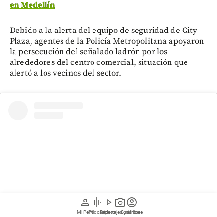
en Medellín
Debido a la alerta del equipo de seguridad de City
Plaza, agentes de la Policía Metropolitana apoyaron
la persecución del señalado ladrón por los
alrededores del centro comercial, situación que
alertó a los vecinos del sector.
person
graphic_eq
play_arrow
photo_camera
account_circle
Mi Perfil
Pódcast
Reportajes gráficos
Videos
Suscríbete