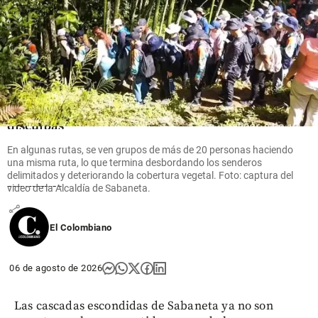
Fútbol
La FIFA
intenta
superar
su crisis
con
disculpas
y dio su
En algunas rutas, se ven grupos de más de 20 personas haciendo
“pleno
una misma ruta, lo que termina desbordando los senderos
apoyo” a
delimitados y deteriorando la cobertura vegetal. Foto: captura del
Infantino
video de la Alcaldía de Sabaneta.
share
El Colombiano
06 de agosto de 2026
Las cascadas escondidas de Sabaneta ya no son