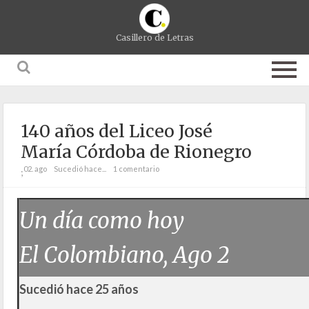
Casillero de Letras
140 años del Liceo José
María Córdoba de Rionegro
02. ago
Sucedió hace...
1 comentario
;
Un día como hoy
El Colombiano, Ago 2
Sucedió hace 25 años