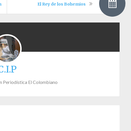
ntelectual
El Rey de los Bohemios
C.I.P
n Periodística El Colombiano