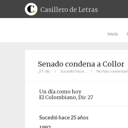
Casillero de Letras
Inicio
Senado condena a Collor
27. dic
/
Sucedió hace...
/
No hay comentar
;
Un día como hoy
El Colombiano, Dic 27
Sucedió hace 25 años
1992