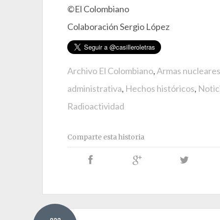
©El Colombiano
Colaboración Sergio López
Archivo El Colombiano
,
Armas nucleare
administrativa
,
Hechos históricos
,
Notic
Radioactividad
Comparte esta historia