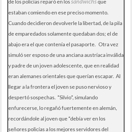
sandwichs
de los policías reparó en los
que
estaban comiendo en ese preciso momento.
Cuando decidieron devolverle la libertad, de la pila
de emparedados solamente quedaban dos; el de
abajo era el que contenía el pasaporte. Otra vez
simuló ser esposo de una anciana austríaca inválida
y padre de un joven adolescente, que en realidad
eran alemanes orientales que querían escapar. Al
llegar a la frontera el joven se puso nervioso y
despertó sospechas. “Silvio”, simulando
enfurecerse, lo regañó fuertemente en alemán,
recordándole al joven que “debía ver en los
señores policías a los mejores servidores del