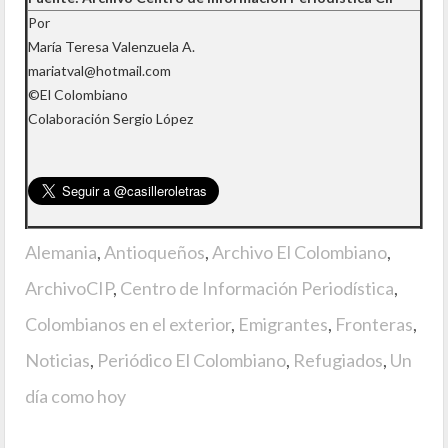
Por
María Teresa Valenzuela A.
mariatval@hotmail.com
©El Colombiano
Colaboración Sergio López
Alemania
,
Antioqueños
,
Archivo El Colombiano
,
ArchivoCIP
,
Centro de Información Periodística
,
Colombianos en el exterior
,
Emigrantes
,
Fronteras
,
Noticias
,
Periódico El Colombiano
,
Refugiados
,
Un
día como hoy