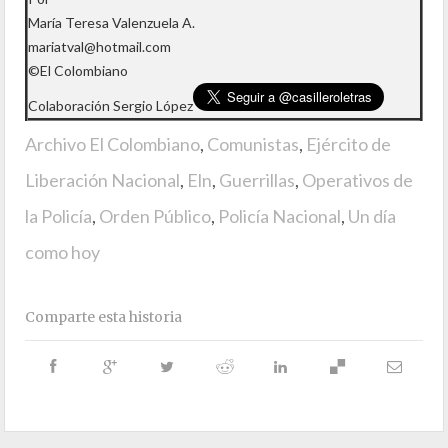
María Teresa Valenzuela A.
mariatval@hotmail.com
©El Colombiano
Colaboración Sergio López
Archivo El Colombiano
,
Comunistas
,
Ejército de
Liberación Nacional
,
Eln
,
Guerrillas
,
Operativos de
la Policía
,
Orden Público
,
Policía Nacional
,
Un día
como hoy
Comparte esta historia