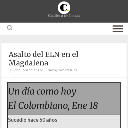
Casillero de Letras
Asalto del ELN en el
Magdalena
18. ene
Sucedió hace...
No hay comentarios
;
Un día como hoy
El Colombiano, Ene 18
Sucedió hace 50 años