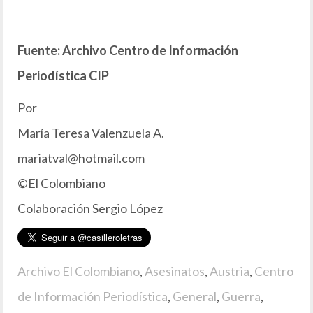
Fuente: Archivo Centro de Información
Periodística CIP
Por
María Teresa Valenzuela A.
mariatval@hotmail.com
©El Colombiano
Colaboración Sergio López
Archivo El Colombiano
,
Asesinatos
,
Austria
,
Centro
de Información Periodística
,
General
,
Guerra
,