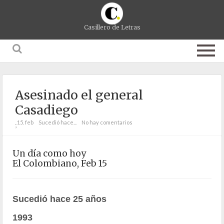
Casillero de Letras
Asesinado el general
Casadiego
15. feb
Sucedió hace...
No hay comentarios
;
Un día como hoy
El Colombiano, Feb 15
Sucedió hace 25 años
1993