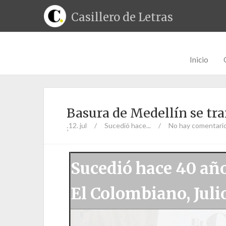
Casillero de Letras
Inicio
Basura de Medellín se tr
12. jul
/
Sucedió hace...
/
No hay comentari
;
Sucedió hace 40 añ
El Colombiano, Julio