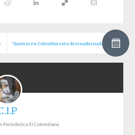
e Occidente
“Justicia en Colombia esta descuadernada”: Carlos Llera
C.I.P
n Periodística El Colombiano