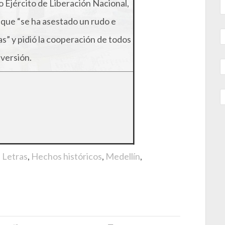
Ejército de Liberación Nacional,
 que “se ha asestado un rudo e
as” y pidió la cooperación de todos
bversión.
e Letras
,
Hechos históricos
,
Medellín
,