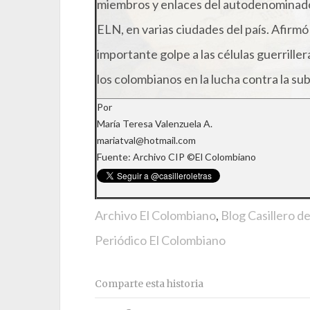
miembros y enlaces del autodenominado 
ELN, en varias ciudades del país. Afirmó
importante golpe a las células guerriller
los colombianos en la lucha contra la su
Por
María Teresa Valenzuela A.
mariatval@hotmail.com
Fuente: Archivo CIP ©El Colombiano
Archivo El Colombiano
,
Blog Casillero d
Periódico El Colombiano
Comparte esta historia