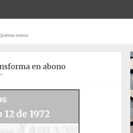
Quiénes somos
ansforma en abono
os
os
 12 de 1972