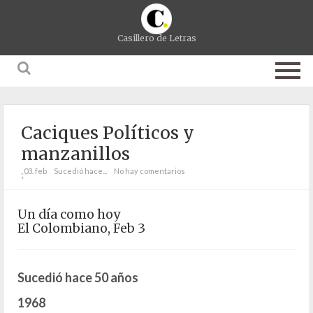
Casillero de Letras
Caciques Políticos y
manzanillos
03. feb
Sucedió hace...
No hay comentarios
;
Un día como hoy
El Colombiano, Feb 3
Sucedió hace 50 años
1968