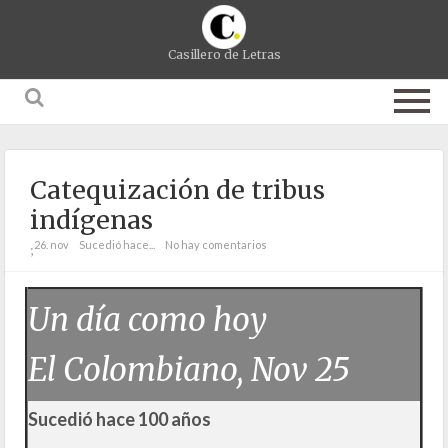
Casillero de Letras
Catequización de tribus
indígenas
26. nov
Sucedió hace...
No hay comentarios
;
Un día como hoy
El Colombiano, Nov 25
Sucedió hace 100 años