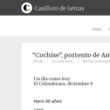
Casillero de Letras
Inicio
“Cochise”, portento de A
09. dic
/
Sucedió hace...
/
No hay comentar
;
Un día como hoy
El Colombiano, diciembre 9
Hace 50 años