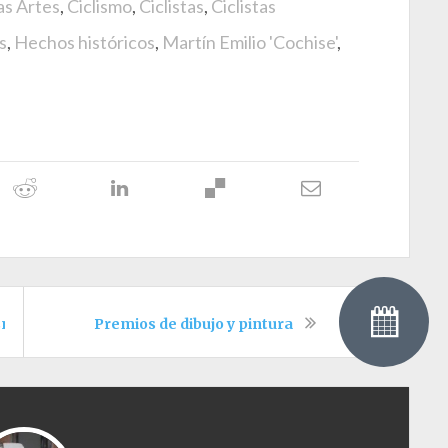
as Artes
,
Ciclismo
,
Ciclistas
,
Ciclistas
s
,
Hechos históricos
,
Martín Emilio 'Cochise'
,
ismo
Premios de dibujo y pintura