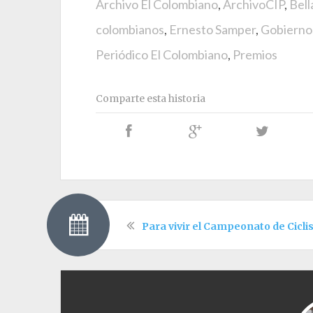
Archivo El Colombiano
,
ArchivoCIP
,
Bell
colombianos
,
Ernesto Samper
,
Gobierno
Periódico El Colombiano
,
Premios
Comparte esta historia
Para vivir el Campeonato de Cicl