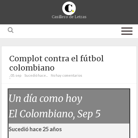
Casillero de Letras
Complot contra el fútbol
colombiano
05. sep
Sucedió hace...
No hay comentarios
;
Un día como hoy
El Colombiano, Sep 5
Sucedió hace 25 años