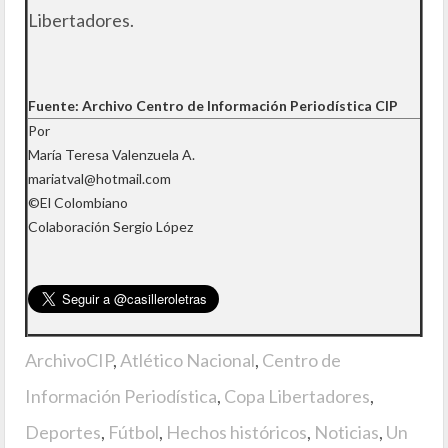
Libertadores.
Fuente: Archivo Centro de Información Periodística CIP
Por
María Teresa Valenzuela A.
mariatval@hotmail.com
©El Colombiano
Colaboración Sergio López
ArchivoCIP
,
Atlético Nacional
,
Centro de
Información Periodística
,
Copa Libertadores
,
Deportes
,
Fútbol
,
Hechos históricos
,
Noticias
,
Un