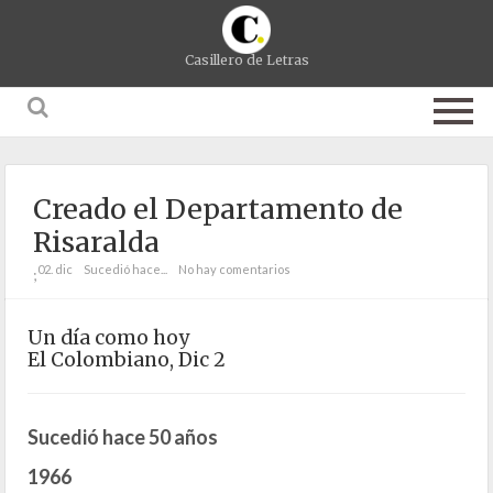
Casillero de Letras
Creado el Departamento de
Risaralda
02. dic
Sucedió hace...
No hay comentarios
;
Un día como hoy
El Colombiano, Dic 2
Sucedió hace 50 años
1966