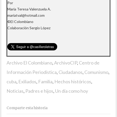
Por
María Teresa Valenzuela A.
mariatval@hotmail.com
©El Colombiano
Colaboración Sergio López
Archivo El Colombiano
,
ArchivoCIP
,
Centro de
Información Periodística
,
Ciudadanos
,
Comunismo
,
cuba
,
Exiliados
,
Familia
,
Hechos históricos
,
Noticias
,
Padres e hijos
,
Un día como hoy
Comparte esta historia