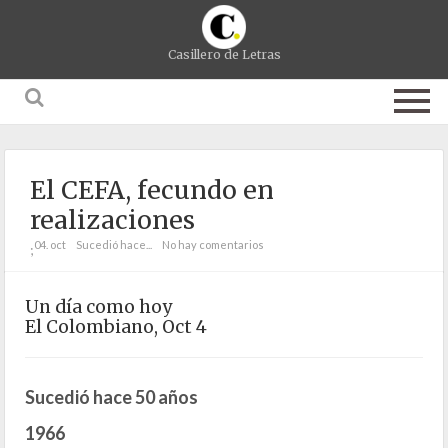
Casillero de Letras
El CEFA, fecundo en
realizaciones
04. oct
Sucedió hace...
No hay comentarios
;
Un día como hoy
El Colombiano, Oct 4
Sucedió hace 50 años
1966