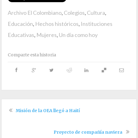
Archivo El Colombiano
,
Colegios
,
Cultura
,
Educación
,
Hechos históricos
,
Instituciones
Educativas
,
Mujeres
,
Un día como hoy
Comparte esta historia
Misión de la OEA llegó a Haití
Proyecto de compañía naviera