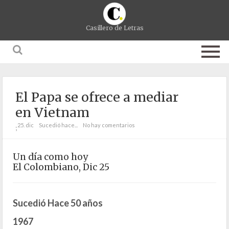
Casillero de Letras
El Papa se ofrece a mediar
en Vietnam
25. dic
Sucedió hace...
No hay comentarios
;
Un día como hoy
El Colombiano, Dic 25
Sucedió Hace 50 años
1967