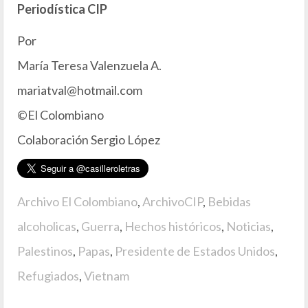
Periodística CIP
Por
María Teresa Valenzuela A.
mariatval@hotmail.com
©El Colombiano
Colaboración Sergio López
Archivo El Colombiano
,
ArchivoCIP
,
Bebidas
alcoholicas
,
Guerra
,
Hechos históricos
,
Noticias
,
Palestinos
,
Papas
,
Presidente de Estados Unidos
,
Refugiados
,
Vietnam