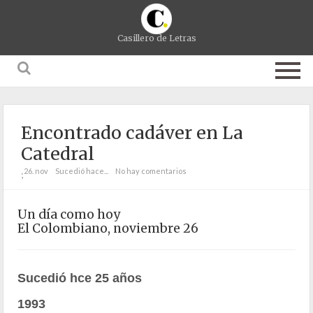
Casillero de Letras
Encontrado cadáver en La
Catedral
26. nov
Sucedió hace...
No hay comentarios
;
Un día como hoy
El Colombiano, noviembre 26
Sucedió hce 25 años
1993