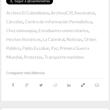
Archivo El Colombiano
,
ArchivoCIP
,
Asesinatos
,
Cárceles
,
Centro de Información Periodística
,
Checoslovaquia
,
Estudiantes universitarios
,
Hechos históricos
,
La Catedral
,
Noticias
,
Orden
Público
,
Pablo Escobar
,
Paz
,
Primera Guerra
Mundial
,
Protestas
,
Transporte maritimo
Comparte esta historia