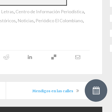
e Letras
,
Centro de Información Periodística
,
stóricos
,
Noticias
,
Periódico El Colombiano
,
Mendigos en las calles