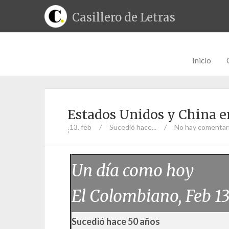
Casillero de Letras
Inicio
Estados Unidos y China e
13. feb
/
Sucedió hace...
/
No hay comentar
;
Un día como hoy
El Colombiano, Feb 1
Sucedió hace 50 años