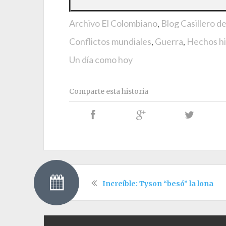
Archivo El Colombiano
,
Blog Casillero d
Conflictos mundiales
,
Guerra
,
Hechos hi
Un día como hoy
Comparte esta historia
Increíble: Tyson “besó” la lona