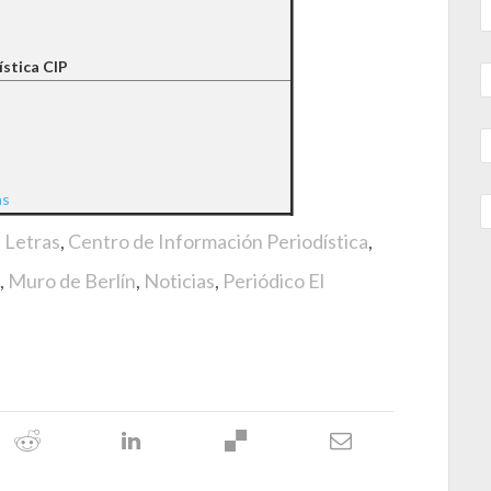
ística CIP
as
e Letras
,
Centro de Información Periodística
,
,
Muro de Berlín
,
Noticias
,
Periódico El