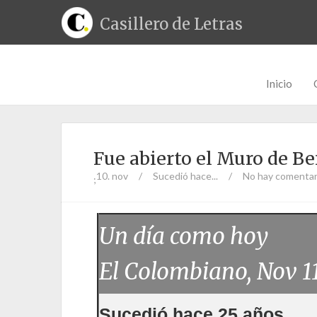
Casillero de Letras
Inicio
Fue abierto el Muro de Be
10. nov
/
Sucedió hace...
/
No hay comentar
;
Un día como hoy
El Colombiano, Nov 1
Sucedió hace 25 años