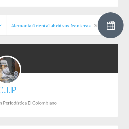
 el Magdalena Medio
Alemania Oriental abrió sus fronteras
C.I.P
n Periodística El Colombiano