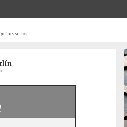
Quiénes somos
rlín
ios
1