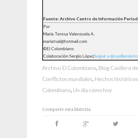
Fuente: Archivo Centro de Información Period
Por
María Teresa Valenzuela A.
mariatval@hotmail.com
©El Colombiano
Colaboración Sergio López
Seguir a @casilleroletr
Archivo El Colombiano
,
Blog Casillero d
Conflictos mundiales
,
Hechos históricos
Colombiano
,
Un día como hoy
Comparte esta historia