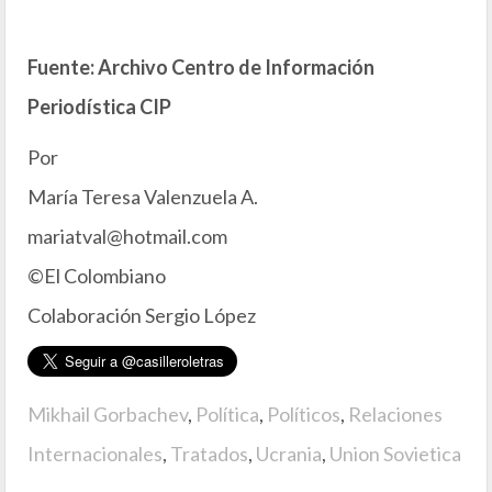
Fuente: Archivo Centro de Información
Periodística CIP
Por
María Teresa Valenzuela A.
mariatval@hotmail.com
©El Colombiano
Colaboración Sergio López
Mikhail Gorbachev
,
Política
,
Políticos
,
Relaciones
Internacionales
,
Tratados
,
Ucrania
,
Union Sovietica