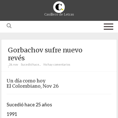
Casillero de Letras
Gorbachov sufre nuevo
revés
26. nov
Sucedió hace...
No hay comentarios
;
Un día como hoy
El Colombiano, Nov 26
Sucedió hace 25 años
1991