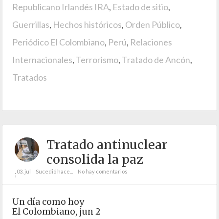
Republicano Irlandés IRA
,
Estado de sitio
,
Guerrillas
,
Hechos históricos
,
Orden Público
,
Periódico El Colombiano
,
Perú
,
Relaciones
Internacionales
,
Terrorismo
,
Tratado de Ancón
,
Tratados
Tratado antinuclear
consolida la paz
03. jul
Sucedió hace...
No hay comentarios
;
Un día como hoy
El Colombiano, jun 2