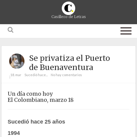
Casillero de Letras
Se privatiza el Puerto
de Buenaventura
18. mar
Sucedió hace...
No hay comentarios
;
Un día como hoy
El Colombiano, marzo 18
Sucedió hace 25 años
1994