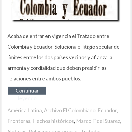
Acaba de entrar en vigencia el Tratado entre
Colombia y Ecuador. Soluciona el litigio secular de
límites entre los dos países vecinos y afianza la
armonía y cordialidad que deben presidir las
relaciones entre ambos pueblos.
Continuar
leyendo
América Latina
,
Archivo El Colombiano
,
Ecuador
,
Fronteras
,
Hechos históricos
,
Marco Fidel Suarez
,
Noticias
,
Relaciones exteriores
,
Tratados