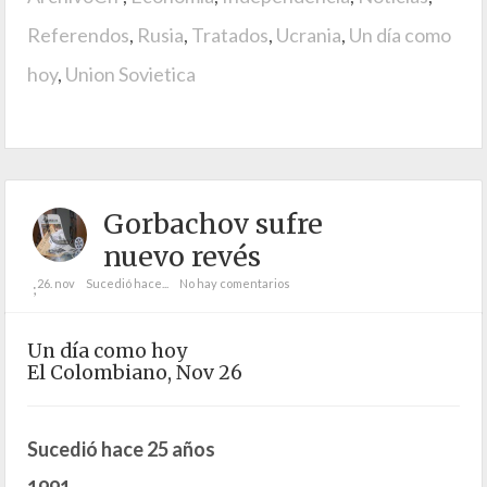
Referendos
,
Rusia
,
Tratados
,
Ucrania
,
Un día como
hoy
,
Union Sovietica
Gorbachov sufre
nuevo revés
26. nov
Sucedió hace...
No hay comentarios
;
Un día como hoy
El Colombiano, Nov 26
Sucedió hace 25 años