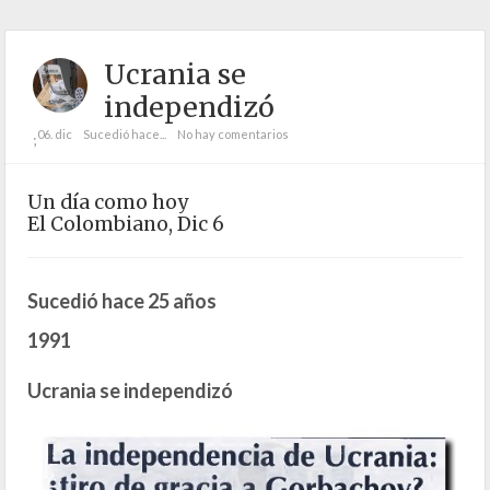
Ucrania se
independizó
06. dic
Sucedió hace...
No hay comentarios
;
Un día como hoy
El Colombiano, Dic 6
Sucedió hace 25 años
1991
Ucrania se independizó