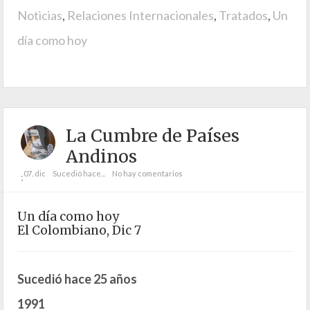
Noticias
,
Relaciones Internacionales
,
Tratados
,
Un
día como hoy
La Cumbre de Países
Andinos
07. dic
Sucedió hace...
No hay comentarios
;
Un día como hoy
El Colombiano, Dic 7
Sucedió hace 25 años
1991