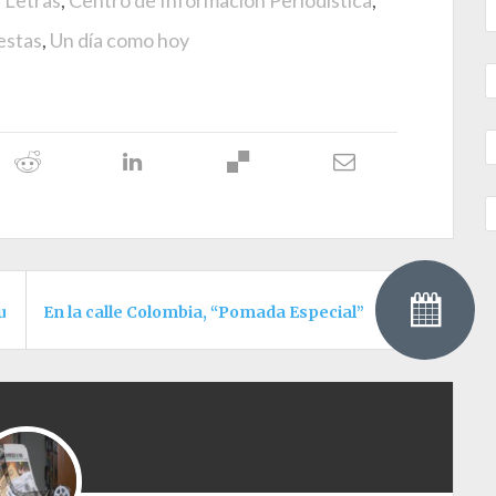
e Letras
,
Centro de Información Periodística
,
estas
,
Un día como hoy
fuego
En la calle Colombia, “Pomada Especial”