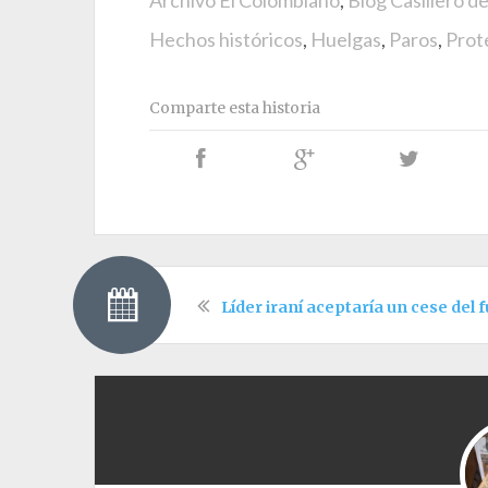
Archivo El Colombiano
,
Blog Casillero d
Hechos históricos
,
Huelgas
,
Paros
,
Prot
Comparte esta historia
Líder iraní aceptaría un cese del 