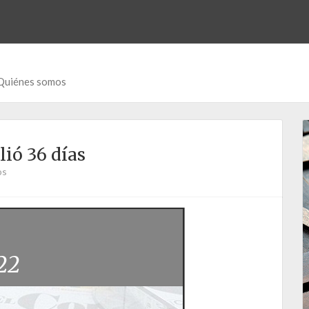
Quiénes somos
ió 36 días
os
22