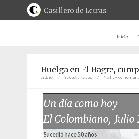
Casillero de Letras
Inicio
Huelga en El Bagre, cumpl
22. jul
/
Sucedió hace...
/
No hay comentari
;
Un día como hoy
El Colombiano, Julio 
Sucedió hace 50 años