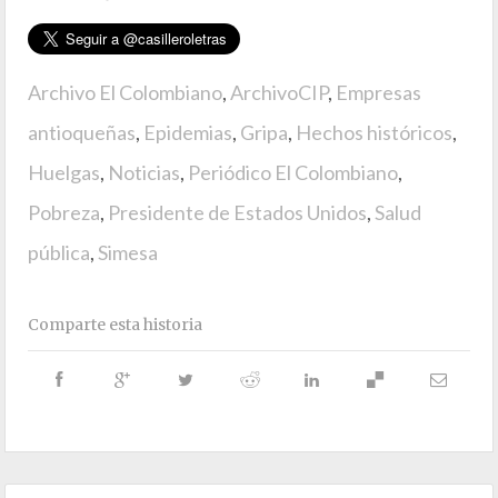
Archivo El Colombiano
,
ArchivoCIP
,
Empresas
antioqueñas
,
Epidemias
,
Gripa
,
Hechos históricos
,
Huelgas
,
Noticias
,
Periódico El Colombiano
,
Pobreza
,
Presidente de Estados Unidos
,
Salud
pública
,
Simesa
Comparte esta historia