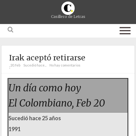
Casillero de Letras
Irak aceptó retirarse
20. feb
Sucedió hace...
No hay comentarios
;
Un día como hoy
El Colombiano, Feb 20
Sucedió hace 25 años
1991