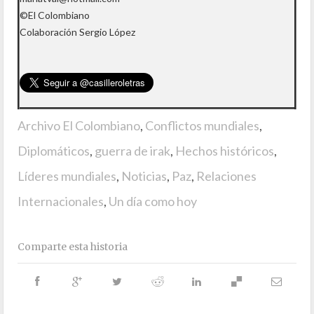
©El Colombiano
Colaboración Sergio López
Archivo El Colombiano
,
Conflictos mundiales
,
Diplomáticos
,
guerra de irak
,
Hechos históricos
,
Líderes mundiales
,
Noticias
,
Paz
,
Relaciones
Internacionales
,
Un día como hoy
Comparte esta historia