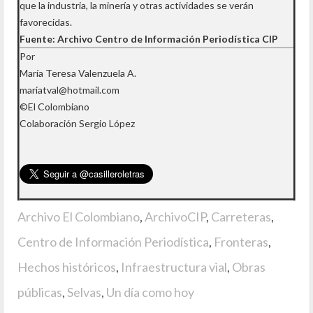
que la industria, la minería y otras actividades se verán
favorecidas.
Fuente: Archivo Centro de Información Periodística CIP
Por
María Teresa Valenzuela A.
mariatval@hotmail.com
©El Colombiano
Colaboración Sergio López
Archivo El Colombiano
,
ArchivoCIP
,
Carreteras
,
Centro de Información Periodística
,
Fronteras
,
Hechos históricos
,
Infraestructura vial
,
Obras
públicas
,
Selvas
,
Un día como hoy