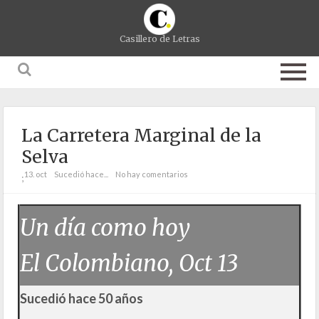
Casillero de Letras
La Carretera Marginal de la
Selva
13. oct
Sucedió hace...
No hay comentarios
;
Un día como hoy
El Colombiano, Oct 13
Sucedió hace 50 años