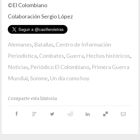
©El Colombiano
Colaboración Sergio López
Alemanes
,
Batallas
,
Centro de Información
Periodística
,
Combates
,
Guerra
,
Hechos históricos
,
Noticias
,
Periódico El Colombiano
,
Primera Guerra
Mundial
,
Somme
,
Un día como hoy
Comparte esta historia