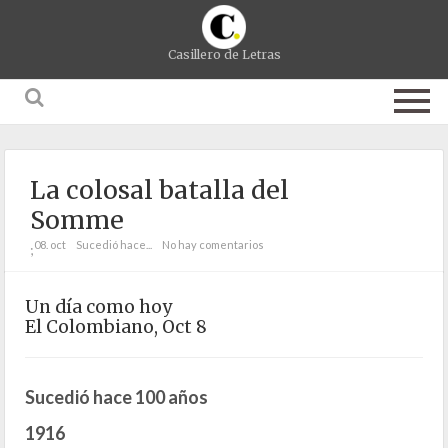
Casillero de Letras
La colosal batalla del
Somme
08. oct
Sucedió hace...
No hay comentarios
;
Un día como hoy
El Colombiano, Oct 8
Sucedió hace 100 años
1916