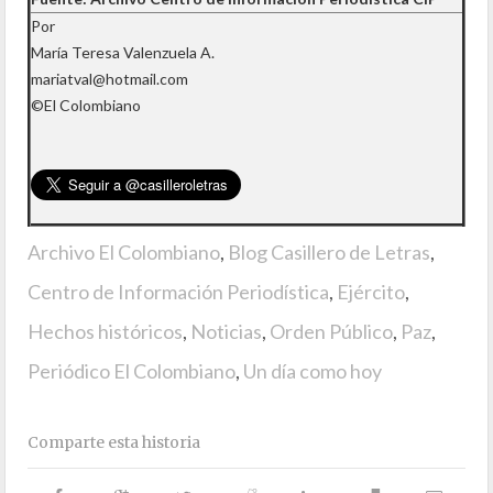
Por
María Teresa Valenzuela A.
mariatval@hotmail.com
©El Colombiano
Archivo El Colombiano
,
Blog Casillero de Letras
,
Centro de Información Periodística
,
Ejército
,
Hechos históricos
,
Noticias
,
Orden Público
,
Paz
,
Periódico El Colombiano
,
Un día como hoy
Comparte esta historia