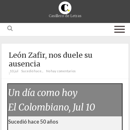
Casillero de Letras
León Zafir, nos duele su
ausencia
10. jul
Sucedió hace...
No hay comentarios
;
Un día como hoy
El Colombiano, Jul 10
Sucedió hace 50 años