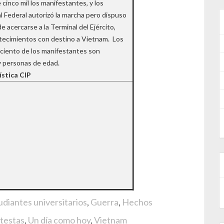
 cinco mil los manifestantes, y los
l Federal autorizó la marcha pero dispuso
e acercarse a la Terminal del Ejército,
tecimientos con destino a Vietnam. Los
 ciento de los manifestantes son
y personas de edad.
ística CIP
udiantes universitarios
,
Guerra
,
Hechos
testas
,
Un día como hoy
,
Vietnam