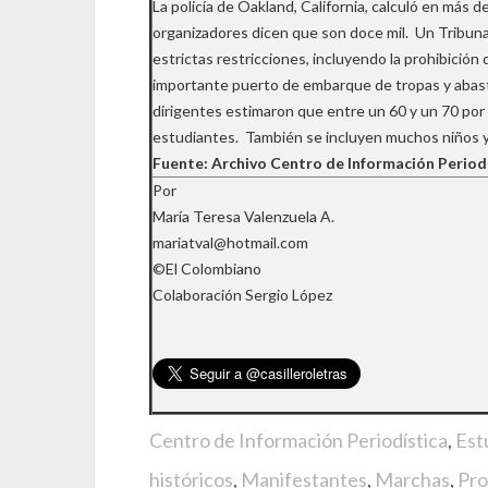
La policía de Oakland, California, calculó en más de
organizadores dicen que son doce mil. Un Tribuna
estrictas restricciones, incluyendo la prohibición d
importante puerto de embarque de tropas y abas
dirigentes estimaron que entre un 60 y un 70 por
estudiantes. También se incluyen muchos niños 
Fuente: Archivo Centro de Información Period
Por
María Teresa Valenzuela A.
mariatval@hotmail.com
©El Colombiano
Colaboración Sergio López
Centro de Información Periodística
,
Est
históricos
,
Manifestantes
,
Marchas
,
Pro