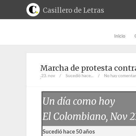
Casillero de Letras
Inicio
Marcha de protesta contr
23. nov
/
Sucedió hace...
/
No hay comentar
;
Un día como hoy
El Colombiano, Nov 2
Sucedió hace 50 años