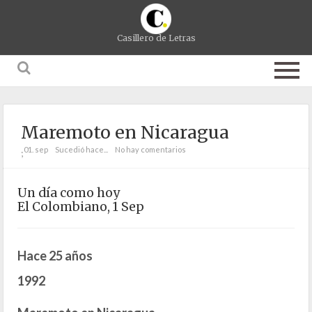
Casillero de Letras
Maremoto en Nicaragua
01. sep
Sucedió hace...
No hay comentarios
;
Un día como hoy
El Colombiano, 1 Sep
Hace 25 años
1992