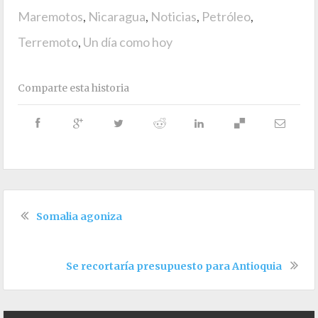
Maremotos
,
Nicaragua
,
Noticias
,
Petróleo
,
Terremoto
,
Un día como hoy
Comparte esta historia
Somalia agoniza
Se recortaría presupuesto para Antioquia