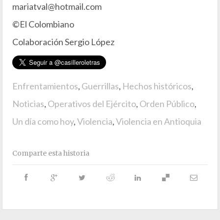
mariatval@hotmail.com
©El Colombiano
Colaboración Sergio López
Enfrentamientos
,
Guerrillas
,
Hechos históricos
,
Noticias
,
Operativos del Ejército
,
Orden Público
,
Un día como hoy
,
Violencia
,
Violencia en Antioquia
Comparte esta historia