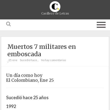
Casillero de Letras
Muertos 7 militares en
emboscada
25. ene
Sucedió hace...
No hay comentarios
;
Un día como hoy
El Colombiano, Ene 25
Sucedió hace 25 años
1992