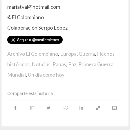
mariatval@hotmail.com
©El Colombiano
Colaboración Sergio López
Archivo El Colombiano
,
Europa
,
Guerra
,
Hechos
históricos
,
Noticias
,
Papas
,
Paz
,
Primera Guerra
Mundial
,
Un día como hoy
Comparte esta historia