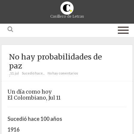
Casillero de Letras
No hay probabilidades de
paz
11. jul
Sucedió hace...
No hay comentarios
;
Un día como hoy
El Colombiano, Jul 11
Sucedió hace 100 años
1916